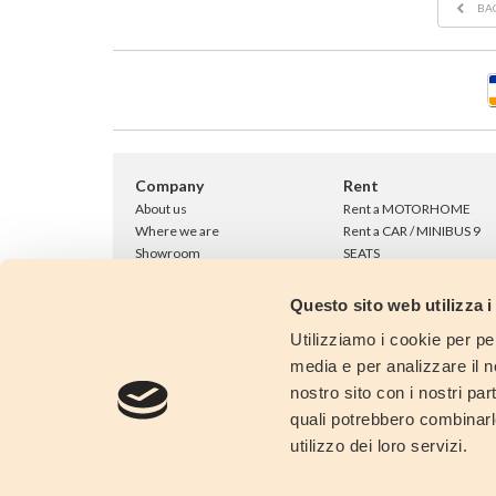
BA
Company
Rent
About us
Rent a MOTORHOME
Where we are
Rent a CAR / MINIBUS 9
Showroom
SEATS
Our clients opinions...
Our vehicles
Work with us
One Way Rentals
Questo sito web utilizza i
Contact Us
Fly & Drive
Utilizziamo i cookie per pe
Extra accessories
FAQ
media e per analizzare il no
Hire Terms & Condition
nostro sito con i nostri par
Last minute!
quali potrebbero combinarl
Long Term Rental
utilizzo dei loro servizi.
Save!