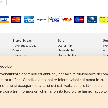
CK
Travel Ideas
Sale
Ser
Travel Suggestions
Dealership
Wo
Events
New vehicles
Adr
Tour samples
Used vehicles
Sto
Parking Area
Loans
Int
Con
 cookie
Lin
rsonalizzare contenuti ed annunci, per fornire funzionalità dei soc
Ne
stro traffico. Condividiamo inoltre informazioni sul modo in cui ut
tner che si occupano di analisi dei dati web, pubblicità e social m
e con altre informazioni che ha fornito loro o che hanno raccolto