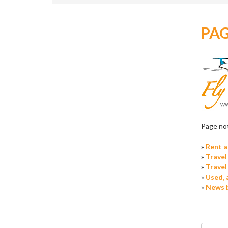
PA
Page not
»
Rent a
»
Travel
»
Travel
»
Used, 
»
News 