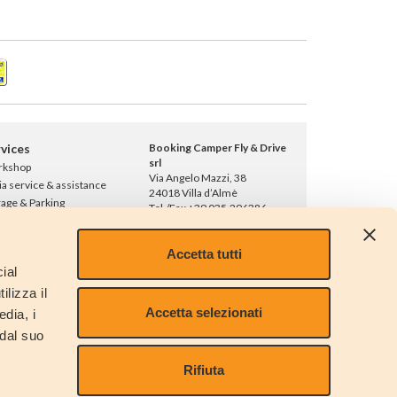
vices
Booking Camper Fly & Drive
srl
rkshop
Via Angelo Mazzi, 38
ia service & assistance
24018 Villa d’Almè
rage & Parking
Tel./Fax +39 035.296386
ernational rentals
info@bookingcamper.com
ventions and partners
REA 365001
Accetta tutti
ks
Capitale Sociale € 10.000,00
ial
ws
i.v.
ilizza il
Registro Imprese di BG
Accetta selezionati
nr. 03284940164
edia, i
 dal suo
P.IVA 03284940164
Rifiuta
Privacy
Cookie policy