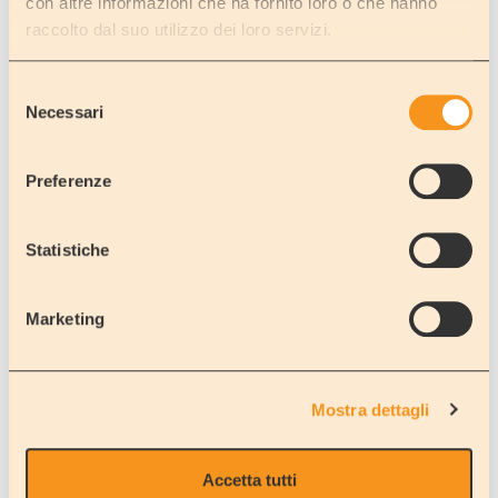
con altre informazioni che ha fornito loro o che hanno
raccolto dal suo utilizzo dei loro servizi.
BACK
Selezione
Necessari
del
consenso
Company
Rent
Preferenze
About us
Rent a MOTORHOME
Where we are
Rent a CAR / MINIBUS 9 SEATS
Showroom
Our vehicles
Statistiche
Our clients opinions...
One Way Rentals
Work with us
Fly & Drive
Contact Us
Extra accessories
Marketing
FAQ
Hire Terms & Condition
Last minute!
Long Term Rental
Mostra dettagli
Save!
Travel Ideas
Sale
Accetta tutti
Travel Suggestions
Dealership