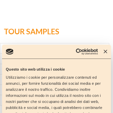
TOUR SAMPLES
3
DAYS
5
DAYS
7
DAYS
Questo sito web utilizza i cookie
Utilizziamo i cookie per personalizzare contenuti ed
10
DAYS
annunci, per fornire funzionalità dei social media e per
analizzare il nostro traffico. Condividiamo inoltre
15
DAYS
informazioni sul modo in cui utilizza il nostro sito con i
30
DAYS
nostri partner che si occupano di analisi dei dati web,
pubblicità e social media, i quali potrebbero combinarle