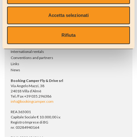
Events
New vehicles
Tour samples
Used vehicles
Accetta selezionati
Parking Area
Loans
Services
Workshop
Rifiuta
Adria service & assistance
Storage & Parking
International rentals
Conventions and partners
Links
News
Booking Camper Fly & Drive srl
Via Angelo Mazzi, 38
24018 Villa d’Almè
Tel./Fax +39 035.296386
info@bookingcamper.com
REA 365001
Capitale Sociale € 10.000,00 i.v.
Registro Imprese di BG
nr. 03284940164