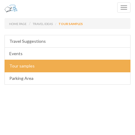
Toggl
navig
HOME PAGE
TRAVEL IDEAS
TOUR SAMPLES
Travel Suggestions
Events
Tour samples
Parking Area