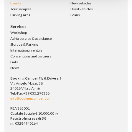
Events
New vehicles
Tour samples
Used vehicles
Parking Area
Loans
Services
Workshop
Adria service & assistance
Storage & Parking
International rentals
Conventions and partners
Links
News
Booking Camper Fly & Drive srl
Via Angelo Mazzi, 38
24018 Villa d’Almè
Tel./Fax +39 035.296386
info@bookingcamper.com
REA 365001
Capitale Sociale € 10.000,00 i.v.
Registro Imprese di BG
nr. 03284940164