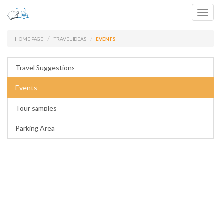
Toggl
navig
HOME PAGE
TRAVEL IDEAS
EVENTS
Travel Suggestions
Events
Tour samples
Parking Area