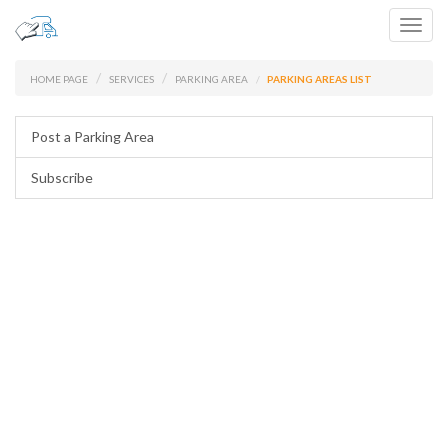
Toggl
navig
HOME PAGE
SERVICES
PARKING AREA
PARKING AREAS LIST
Post a Parking Area
Subscribe