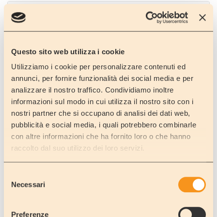
PRAGLIA
Padova
Questo sito web utilizza i cookie
Utilizziamo i cookie per personalizzare contenuti ed
annunci, per fornire funzionalità dei social media e per
VIGONZA
analizzare il nostro traffico. Condividiamo inoltre
Padova
informazioni sul modo in cui utilizza il nostro sito con i
nostri partner che si occupano di analisi dei dati web,
pubblicità e social media, i quali potrebbero combinarle
con altre informazioni che ha fornito loro o che hanno
raccolto dal suo utilizzo dei loro servizi.
ARQUA' POLESINE
Selezione
Rovigo
Necessari
del
consenso
Preferenze