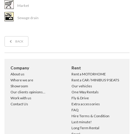
Market
Sewage drain
BACK
Company
Rent
About us
Rent a MOTORHOME
Where we are
Rent a CAR / MINIBUS 9 SEATS
Showroom
Our vehicles
Our clients opinions...
One Way Rentals
Work with us
Fly & Drive
Contact Us
Extra accessories
FAQ
Hire Terms & Condition
Last minute!
Long Term Rental
Save!