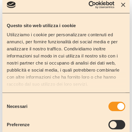
Isernia
Questo sito web utilizza i cookie
Utilizziamo i cookie per personalizzare contenuti ed
PIZZONE
annunci, per fornire funzionalità dei social media e per
Isernia
analizzare il nostro traffico. Condividiamo inoltre
informazioni sul modo in cui utilizza il nostro sito con i
nostri partner che si occupano di analisi dei dati web,
pubblicità e social media, i quali potrebbero combinarle
con altre informazioni che ha fornito loro o che hanno
raccolto dal suo utilizzo dei loro servizi.
PIZZONE
Isernia
Selezione
Necessari
del
consenso
Preferenze
ROCCHETTA AL VOLTURNO