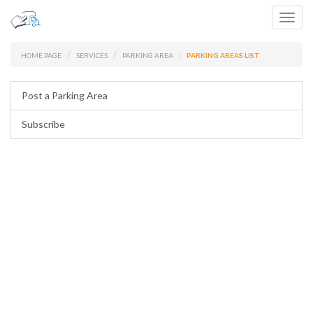
Toggl
navig
HOME PAGE
SERVICES
PARKING AREA
PARKING AREAS LIST
Post a Parking Area
Subscribe