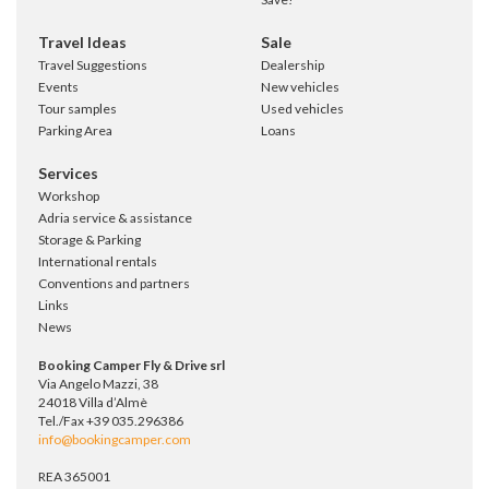
Travel Ideas
Sale
Travel Suggestions
Dealership
Events
New vehicles
Tour samples
Used vehicles
Parking Area
Loans
Services
Workshop
Adria service & assistance
Storage & Parking
International rentals
Conventions and partners
Links
News
Booking Camper Fly & Drive srl
Via Angelo Mazzi, 38
24018 Villa d’Almè
Tel./Fax +39 035.296386
info@bookingcamper.com
REA 365001