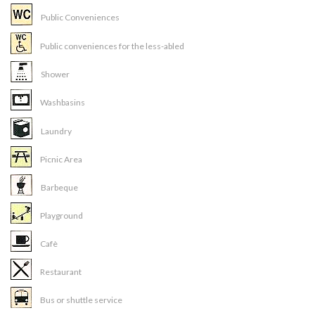
Public Conveniences
Public conveniences for the less-abled
Shower
Washbasins
Laundry
Picnic Area
Barbeque
Playground
Cafè
Restaurant
Bus or shuttle service