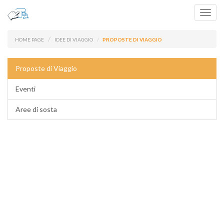
Toggl
navig
HOME PAGE
IDEE DI VIAGGIO
PROPOSTE DI VIAGGIO
Proposte di Viaggio
Eventi
Aree di sosta