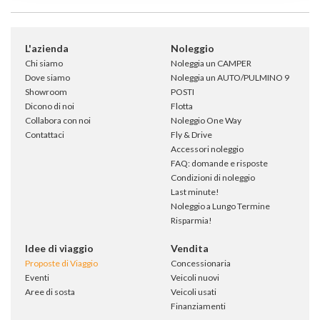
L'azienda
Noleggio
Chi siamo
Noleggia un CAMPER
Dove siamo
Noleggia un AUTO/PULMINO 9
Showroom
POSTI
Dicono di noi
Flotta
Collabora con noi
Noleggio One Way
Contattaci
Fly & Drive
Accessori noleggio
FAQ: domande e risposte
Condizioni di noleggio
Last minute!
Noleggio a Lungo Termine
Risparmia!
Idee di viaggio
Vendita
Proposte di Viaggio
Concessionaria
Eventi
Veicoli nuovi
Aree di sosta
Veicoli usati
Finanziamenti