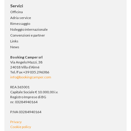
Servizi
Officina
Adria service
Rimessaggio
Noleggio internazionale
Convenzioni e partner
Links
News
Booking Camper srl
Via Angelo Mazzi, 38
24018 Villa d’Almè
Tel./Fax +39 035.296386
info@bookingcamper.com
REA 365001
Capitale Sociale € 10.000,00 i.v.
Registro Imprese di BG
nr. 03284940164
P.IVA 03284940164
Privacy
Cookie policy