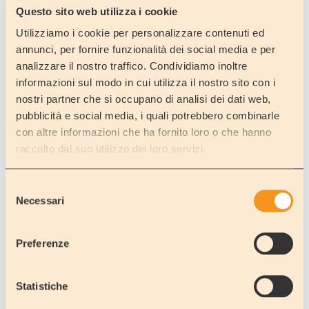
Il camper da utilizzare come vacanza per il viaggio di nozze ?
Questo sito web utilizza i cookie
Perchè no, molte coppie lo fanno e trovano nel viaggio itinerante la
giusta soluzione alla loro voglia di libertà e di avventura.
Utilizziamo i cookie per personalizzare contenuti ed
Non il solito viaggio confezionato ma quello costruito assieme alla
annunci, per fornire funzionalità dei social media e per
dolce metà.
analizzare il nostro traffico. Condividiamo inoltre
Un viaggio da ricordare per sempre.
informazioni sul modo in cui utilizza il nostro sito con i
Le isole dei caraibi e le maldive sono sicuramente mete ambite ma
nostri partner che si occupano di analisi dei dati web,
un viaggio in camper è altrettanto unico.
pubblicità e social media, i quali potrebbero combinarle
Decidete la meta e l'itinerario, informazioni, suggerimenti ed un
con altre informazioni che ha fornito loro o che hanno
gradito regalo lo offriamo noi.
raccolto dal suo utilizzo dei loro servizi.
Inoltre uno sconto particolare inserendo il codice SPS_2026
Selezione
Vai al link PRENOTA ON LINE, visibile sul nostro sito ed al termine
Necessari
del
della prenotazione inserisci il codice.
consenso
Il codice è ad esclusivo uso solo delle coppie in viaggio di nozze.
Preferenze
Per le coppie che ci raggiungono con volo aereo offriamo i transfert
gratuiti.
Statistiche
Cosa aspettate a partire ?