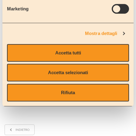
Per maggiori informazioni:
info@bookingcamper.com
Marketing
Booking Camper: concessionario Adria e Sun Living, officina,
rimessaggio e noleggio camper in Italia - Lombardia (Bergamo)
Mostra dettagli
PRENOTA ORA
Accetta tutti
INVIA QUESTO ARTICOLO AD UN AMICO
*
Accetta selezionati
Rifiuta
Invia
INDIETRO