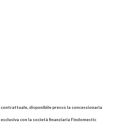
- contrattuale, disponibile presso la concessionaria
 esclusiva con la società finanziaria Findomestic