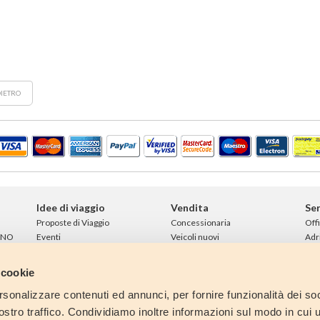
IETRO
Idee di viaggio
Vendita
Ser
Proposte di Viaggio
Concessionaria
Off
INO
Eventi
Veicoli nuovi
Adr
Aree di sosta
Veicoli usati
Rim
Finanziamenti
Nol
 cookie
Con
Lin
rsonalizzare contenuti ed annunci, per fornire funzionalità dei soc
Ne
stro traffico. Condividiamo inoltre informazioni sul modo in cui ut