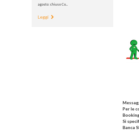
agosto: chiuso Co...
Leggi
Messagg
Per le c
Booking
Si speci
Banca S