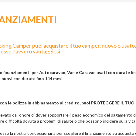
NANZIAMENTI
ing Camper puoi acquistare il tuo camper, nuovo o usato, e 
eresse davvero vantaggiosi!
o finanziamenti per Autocaravan, Van e Caravan usati con durate fin
 nuovi con durate fino 144 mesi.
, con le polizze in abbinamento al credito, puoi PROTEGGERE IL
llevato dall’onore di dover sopportare il peso economico del pagamento d
re difficoltà dovuta a problemi di salute o che possono incidere sulla vita 
esso la nostra concessionaria per scegliere il finanziamento su acquist