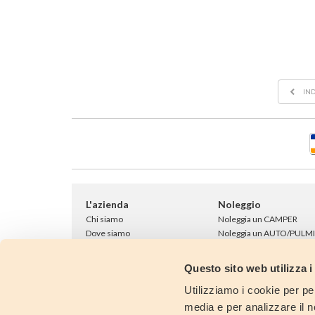
IND
L'azienda
Noleggio
Chi siamo
Noleggia un CAMPER
Dove siamo
Noleggia un AUTO/PULM
Showroom
9 POSTI
Dicono di noi
Flotta
Questo sito web utilizza i
Collabora con noi
Noleggio One Way
Contattaci
Fly & Drive
Utilizziamo i cookie per pe
Accessori noleggio
media e per analizzare il no