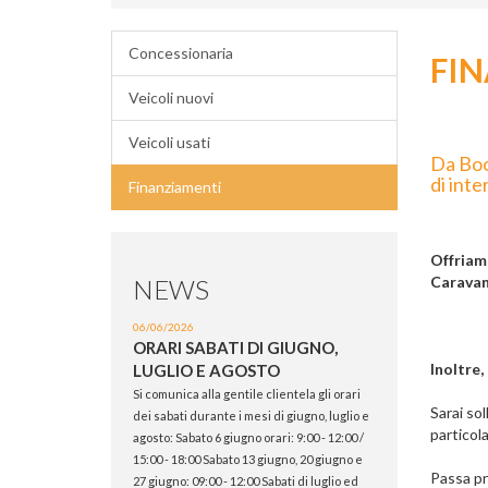
Concessionaria
FI
Veicoli nuovi
Veicoli usati
Da Book
di int
Finanziamenti
Offriam
Caravan
NEWS
06/06/2026
ORARI SABATI DI GIUGNO,
Inoltre
LUGLIO E AGOSTO
Si comunica alla gentile clientela gli orari
Sarai so
dei sabati durante i mesi di giugno, luglio e
particola
agosto: Sabato 6 giugno orari: 9:00 - 12:00 /
15:00 - 18:00 Sabato 13 giugno, 20 giugno e
Passa pr
27 giugno: 09:00 - 12:00 Sabati di luglio ed