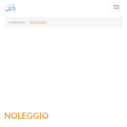
Toggl
navig
HOME PAGE
NOLEGGIO
NOLEGGIO