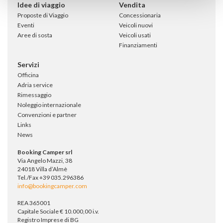
Idee di viaggio
Vendita
Proposte di Viaggio
Concessionaria
Eventi
Veicoli nuovi
Aree di sosta
Veicoli usati
Finanziamenti
Servizi
Officina
Adria service
Rimessaggio
Noleggio internazionale
Convenzioni e partner
Links
News
Booking Camper srl
Via Angelo Mazzi, 38
24018 Villa d’Almè
Tel./Fax +39 035.296386
info@bookingcamper.com
REA 365001
Capitale Sociale € 10.000,00 i.v.
Registro Imprese di BG