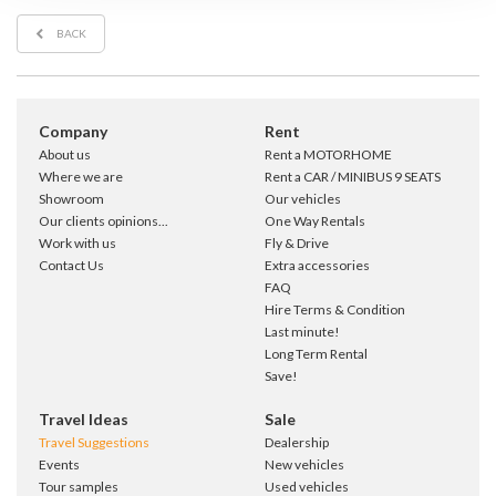
BACK
Company
Rent
About us
Rent a MOTORHOME
Where we are
Rent a CAR / MINIBUS 9 SEATS
Showroom
Our vehicles
Our clients opinions...
One Way Rentals
Work with us
Fly & Drive
Contact Us
Extra accessories
FAQ
Hire Terms & Condition
Last minute!
Long Term Rental
Save!
Travel Ideas
Sale
Travel Suggestions
Dealership
Events
New vehicles
Tour samples
Used vehicles