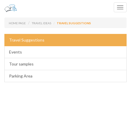
Toggl
navig
HOME PAGE
TRAVEL IDEAS
TRAVEL SUGGESTIONS
Travel Suggestions
Events
Tour samples
Parking Area