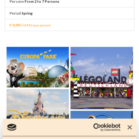
Persone
From 2 to 7 Persons
Period
Spring
€
0,00
Cost to
(per person)