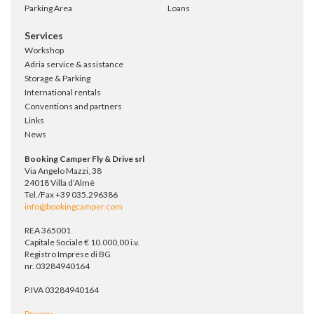
Parking Area
Loans
Services
Workshop
Adria service & assistance
Storage & Parking
International rentals
Conventions and partners
Links
News
Booking Camper Fly & Drive srl
Via Angelo Mazzi, 38
24018 Villa d’Almè
Tel./Fax +39 035.296386
info@bookingcamper.com
REA 365001
Capitale Sociale € 10.000,00 i.v.
Registro Imprese di BG
nr. 03284940164
P.IVA 03284940164
Privacy