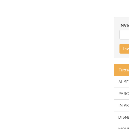
INV
Inv
Tutte
AL S
PARC
IN P
DISN
MOUN