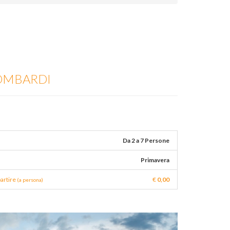
LOMBARDI
Da 2 a 7 Persone
Primavera
partire
€
0,00
(a persona)