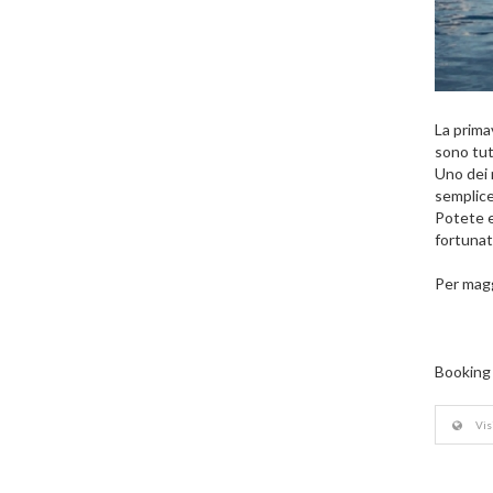
La primav
sono tut
Uno dei 
semplice
Potete ef
fortunat
Per magg
Booking 
Visi