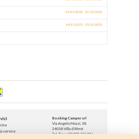
01/01/2026 - 31/12/2026
14/11/2025 - 23/12/2025
vizi
Booking Camper srl
Via Angelo Mazzi, 38
icina
24018 Villa d’Almè
ia service
Tel./Fax +39 035.296386
essaggio