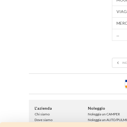
VIAG
MERC
...
IND
L'azienda
Noleggio
Chi siamo
Noleggia un CAMPER
Dove siamo
Noleggia un AUTO/PULM
Showroom
9 POSTI