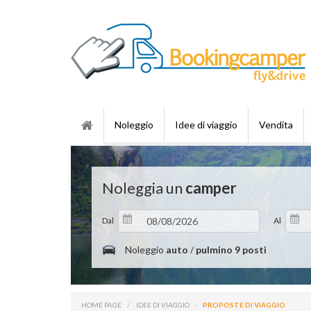
Noleggio
Idee di viaggio
Vendita
Noleggia un
camper
Dal
Al
Noleggio
auto
/
pulmino 9 posti
HOME PAGE
IDEE DI VIAGGIO
PROPOSTE DI VIAGGIO