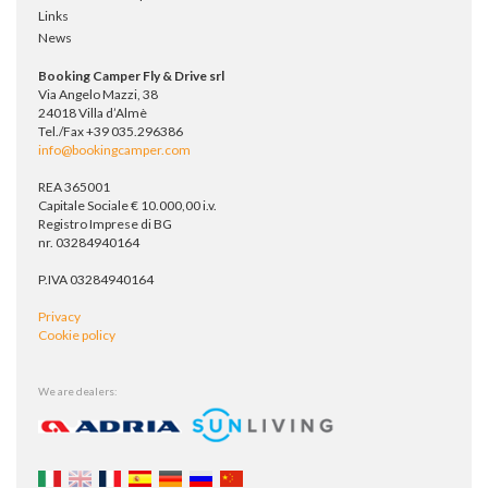
Links
News
Booking Camper Fly & Drive srl
Via Angelo Mazzi, 38
24018 Villa d’Almè
Tel./Fax +39 035.296386
info@bookingcamper.com
REA 365001
Capitale Sociale € 10.000,00 i.v.
Registro Imprese di BG
nr. 03284940164
P.IVA 03284940164
Privacy
Cookie policy
We are dealers: