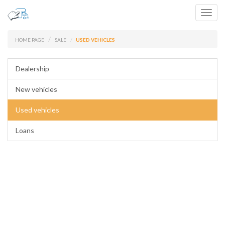
Toggl
navig
HOME PAGE
SALE
USED VEHICLES
Dealership
New vehicles
Used vehicles
Loans