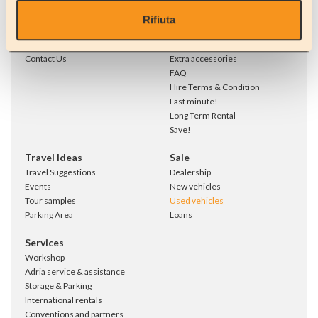
Where we are
Rent a CAR / MINIBUS 9 SEATS
Showroom
Our vehicles
Rifiuta
Our clients opinions...
One Way Rentals
Work with us
Fly & Drive
Contact Us
Extra accessories
FAQ
Hire Terms & Condition
Last minute!
Long Term Rental
Save!
Travel Ideas
Sale
Travel Suggestions
Dealership
Events
New vehicles
Tour samples
Used vehicles
Parking Area
Loans
Services
Workshop
Adria service & assistance
Storage & Parking
International rentals
Conventions and partners